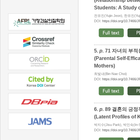
(Relationship betw
Students: A Study o
전유진(Yujin Jeon), 한유진(Yuji
DOI:
https://doi.org/10.7466/
5.
p.
71 자녀의 부적
(Parental Self-Effi
Mothers)
최빛내(Bin-Nae Choi)
DOI:
https://doi.org/10.7466/
6.
p.
89 결혼의 긍정
(Latent Profiles of
박지수(Jisu Park), 박인숙(In-S
DOI:
https://doi.org/10.7466/