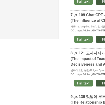
7.
p.
109 Chat 
(The Influence of C
서종수(Jong-Soo Seo), 임세윤(
DOI:
https://doi.org/10.7466/
8.
p.
121 교사지지
(The Impact of Tea
Decisiveness and 
뱜바어트겅 볼강(Bulgan Byamba
DOI:
https://doi.org/10.7466/
9.
p.
139 맞벌이 
(The Relationship 